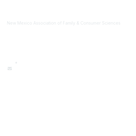
AAFCS
New Mexico Association of Family & Consumer Sciences
Contact Us
*
555-123-4567
Dr. Kemp, President
Popular Links
New Mexico State University AAFCS
New Mexico Career Technical Leadership Project
New Mexico Career Technical Education
Family, Career, and Community Leaders of America (NM Site)