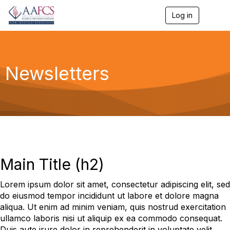
Log in
T
o
g
g
l
e
Newsletters
n
a
v
i
g
a
t
i
o
n
Main Title (h2)
Lorem ipsum dolor sit amet, consectetur adipiscing elit, sed
do eiusmod tempor incididunt ut labore et dolore magna
aliqua. Ut enim ad minim veniam, quis nostrud exercitation
ullamco laboris nisi ut aliquip ex ea commodo consequat.
Duis aute irure dolor in reprehenderit in voluptate velit